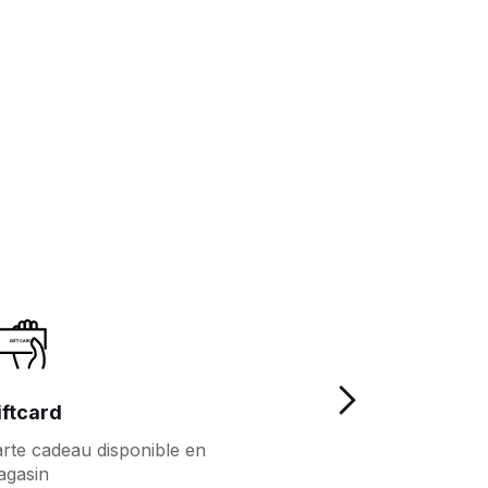
iftcard
Fidelité
rte cadeau disponible en
Plus d'avantages
agasin
fidèles