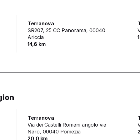
Terranova
SR207, 25 CC Panorama,
00040
V
Ariccia
14,6 km
gion
Terranova
Via dei Castelli Romani angolo via
V
Naro,
00040 Pomezia
20,0 km