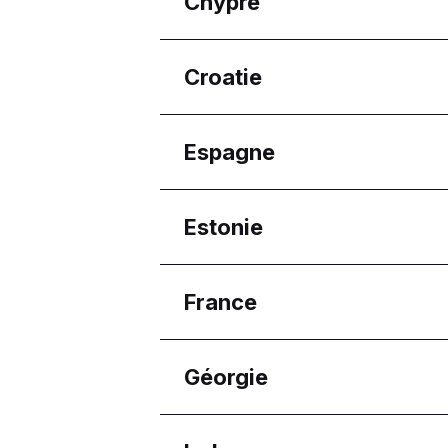
Chypre
Burgas
Pleven
Régions
Croatie
Sofia City Province
Ammochostos
Lemesos
Régions
Espagne
Osječko-baranjska žup
Régions
Estonie
Aragón
Régions
France
Harju maakond
Régions
Géorgie
Nouvelle-Aquitaine