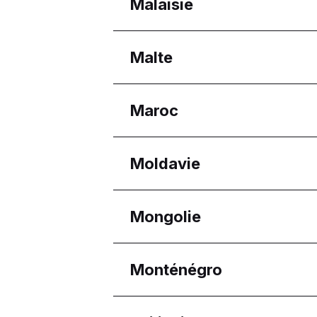
Régions
Malaisie
Gouvernorat de Beyrou
Régions
Malte
Melaka
Selangor
Régions
Maroc
Eastern Region
Reġjun Nofsinhar
Régions
Moldavie
Casablanca-Settat
Régions
Mongolie
Chișinău
Régions
Monténégro
Oulan-Bator