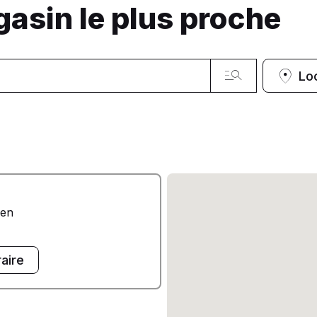
gasin le plus proche
Lo
ven
raire