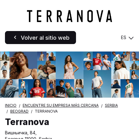
Volver al sitio web
ES
INICIO
ENCUENTRE SU EMPRESA MÁS CERCANA
SERBIA
BEOGRAD
TERRANOVA
Terranova
Вишњичка, 84,
Београд 11000, Serbia