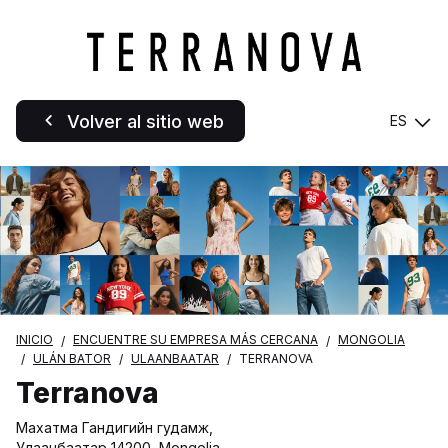
Volver al sitio web
ES
INICIO
ENCUENTRE SU EMPRESA MÁS CERCANA
MONGOLIA
ULÁN BATOR
ULAANBAATAR
TERRANOVA
Terranova
Махатма Гандигийн гудамж,
Улаанбаатар 14200, Mongolia