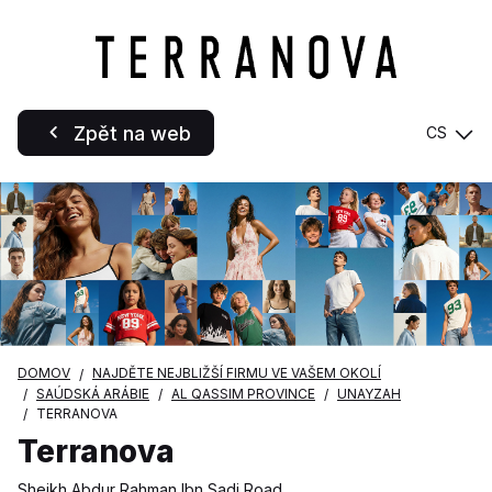
Zpět na web
CS
DOMOV
NAJDĚTE NEJBLIŽŠÍ FIRMU VE VAŠEM OKOLÍ
SAÚDSKÁ ARÁBIE
AL QASSIM PROVINCE
UNAYZAH
TERRANOVA
Terranova
Sheikh Abdur Rahman Ibn Sadi Road,