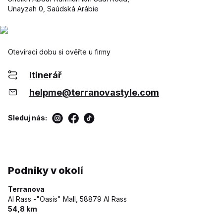
Unayzah 0, Saúdská Arábie
Otevírací dobu si ověřte u firmy
Itinerář
helpme@terranovastyle.com
Sleduj nás:
Podniky v okolí
Terranova
Al Rass -"Oasis" Mall,
58879 Al Rass
54,8 km