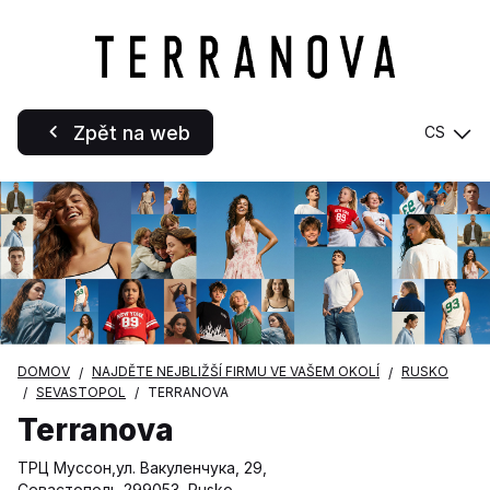
Zpět na web
CS
DOMOV
NAJDĚTE NEJBLIŽŠÍ FIRMU VE VAŠEM OKOLÍ
RUSKO
SEVASTOPOL
TERRANOVA
Terranova
ТРЦ Муссон,ул. Вакуленчука, 29,
Севастополь 299053, Rusko