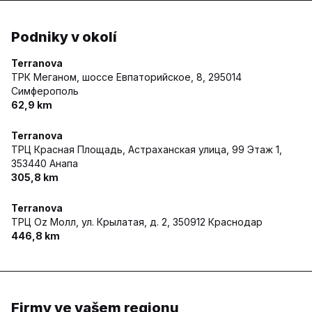
Podniky v okolí
Terranova
ТРК Меганом, шоссе Евпаторийское, 8,
295014
Симферополь
62,9 km
Terranova
ТРЦ Красная Площадь, Астраханская улица, 99 Этаж 1,
353440 Анапа
305,8 km
Terranova
ТРЦ Оz Молл, ул. Крылатая, д. 2,
350912 Краснодар
446,8 km
Firmy ve vašem regionu