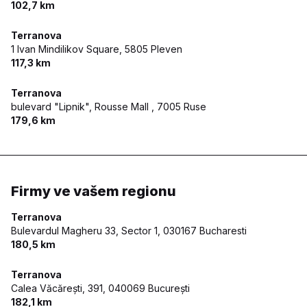
102,7 km
Terranova
1 Ivan Mindilikov Square,
5805 Pleven
117,3 km
Terranova
bulevard "Lipnik", Rousse Mall ,
7005 Ruse
179,6 km
Firmy ve vašem regionu
Terranova
Bulevardul Magheru 33, Sector 1,
030167 Bucharesti
180,5 km
Terranova
Calea Văcărești, 391,
040069 București
182,1 km