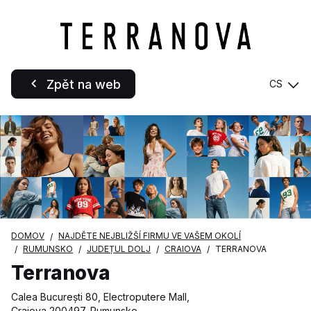
Zpět na web
CS
DOMOV
NAJDĚTE NEJBLIŽŠÍ FIRMU VE VAŠEM OKOLÍ
RUMUNSKO
JUDEȚUL DOLJ
CRAIOVA
TERRANOVA
Terranova
Calea București 80, Electroputere Mall,
Craiova 200497, Rumunsko