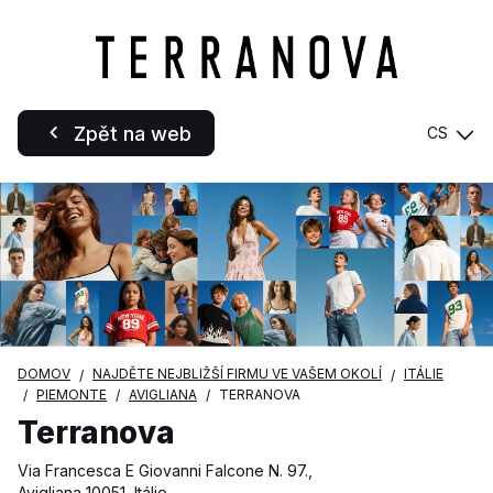
Zpět na web
CS
DOMOV
NAJDĚTE NEJBLIŽŠÍ FIRMU VE VAŠEM OKOLÍ
ITÁLIE
PIEMONTE
AVIGLIANA
TERRANOVA
Terranova
Via Francesca E Giovanni Falcone N. 97.,
Avigliana 10051, Itálie