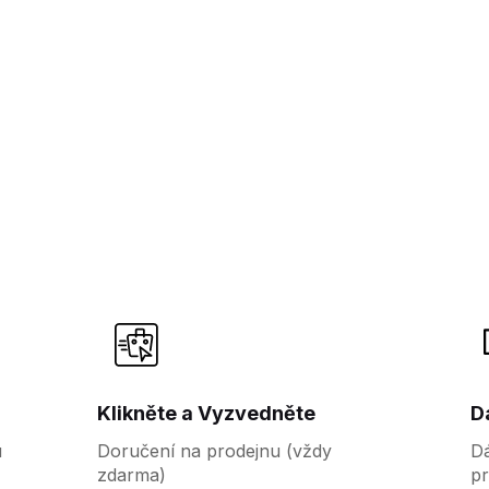
Klikněte a Vyzvedněte
D
u
Doručení na prodejnu (vždy
Dá
zdarma)
pr