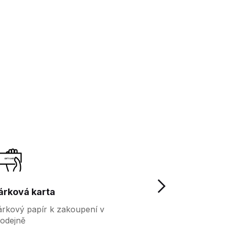
árková karta
Věrnostní kar
rkový papír k zakoupení v
Více výhod pro 
odejně