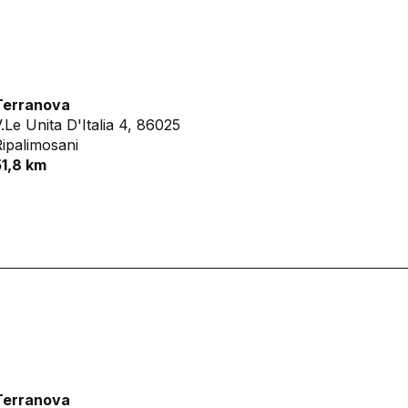
Terranova
.Le Unita D'Italia 4,
86025
ipalimosani
51,8 km
Terranova