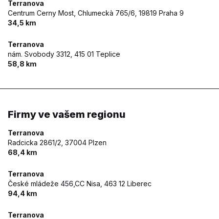
Terranova
Centrum Cerny Most, Chlumeckà 765/6,
19819 Praha 9
34,5 km
Terranova
nám. Svobody 3312,
415 01 Teplice
58,8 km
Firmy ve vašem regionu
Terranova
Radcicka 2861/2,
37004 Plzen
68,4 km
Terranova
České mládeže 456,CC Nisa,
463 12 Liberec
94,4 km
Terranova