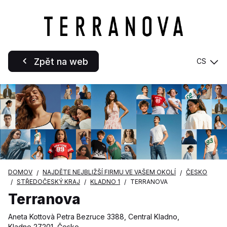
Zpět na web
CS
DOMOV
NAJDĚTE NEJBLIŽŠÍ FIRMU VE VAŠEM OKOLÍ
ČESKO
STŘEDOČESKÝ KRAJ
KLADNO 1
TERRANOVA
Terranova
Aneta Kottovà Petra Bezruce 3388, Central Kladno,
Kladno 27201, Česko