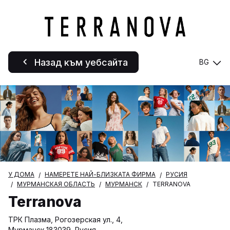
Назад към уебсайта
BG
У ДОМА
НАМЕРЕТЕ НАЙ-БЛИЗКАТА ФИРМА
РУСИЯ
МУРМАНСКАЯ ОБЛАСТЬ
МУРМАНСК
TERRANOVA
Terranova
ТРК Плазма, Рогозерская ул., 4,
Мурманск 183039, Русия