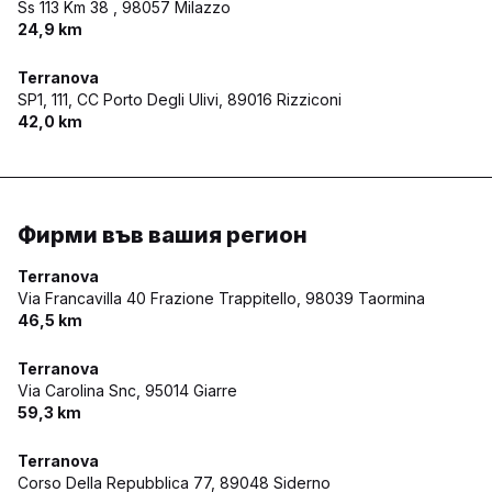
Ss 113 Km 38 ,
98057 Milazzo
24,9 km
Terranova
SP1, 111, CC Porto Degli Ulivi,
89016 Rizziconi
42,0 km
Фирми във вашия регион
Terranova
Via Francavilla 40 Frazione Trappitello,
98039 Taormina
46,5 km
Terranova
Via Carolina Snc,
95014 Giarre
59,3 km
Terranova
Corso Della Repubblica 77,
89048 Siderno