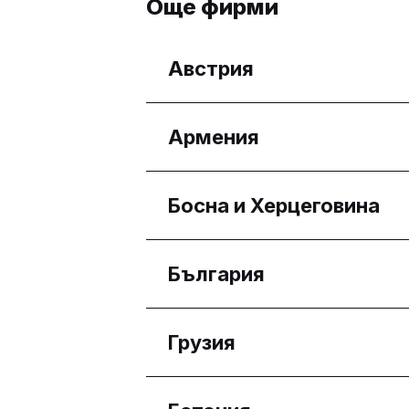
Още фирми
Австрия
Региони
Армения
Wien
Региони
Босна и Херцеговина
Yerevan
Региони
България
Federacija Bosne i Her
Региони
Грузия
Бургас
Плевен
Региони