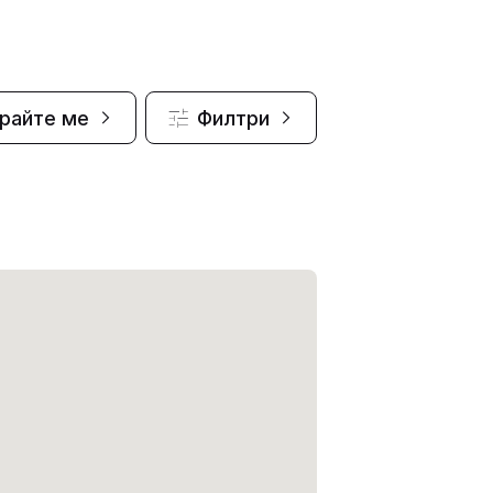
райте ме
Филтри