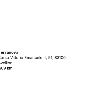
Terranova
orso Vittorio Emanuele II, 91,
83100
vellino
19,9 km