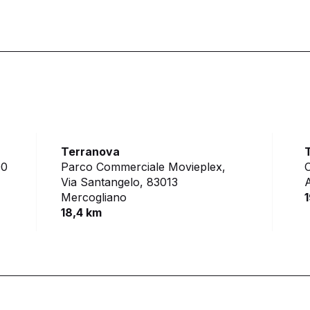
Terranova
00
Parco Commerciale Movieplex,
C
Via Santangelo,
83013
A
Mercogliano
18,4 km