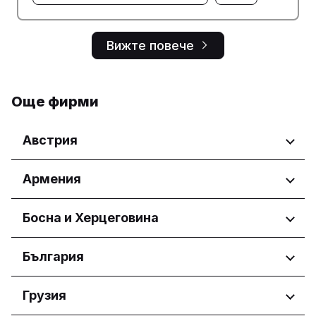
Вижте повече
Още фирми
Австрия
Региони
Армения
Wien
Региони
Босна и Херцеговина
Yerevan
Региони
България
Federacija Bosne i Hercegovine
Региони
Грузия
Федерација Босне и