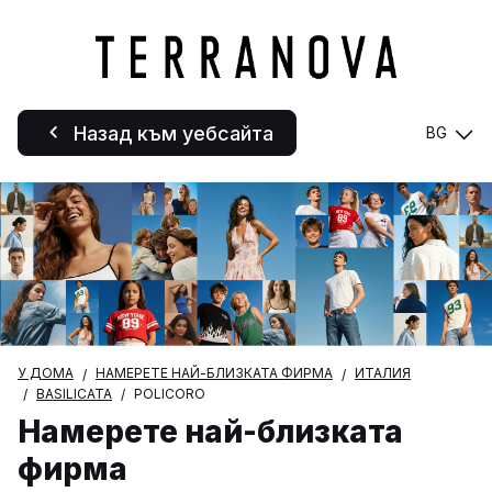
Назад към уебсайта
BG
У ДОМА
НАМЕРЕТЕ НАЙ-БЛИЗКАТА ФИРМА
ИТАЛИЯ
BASILICATA
POLICORO
Намерете най-близката
фирма