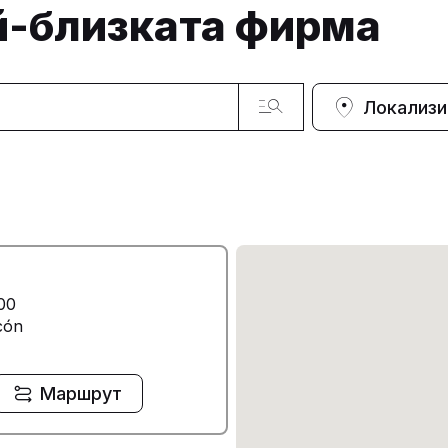
й-близката фирма
Локализи
00
cón
Маршрут