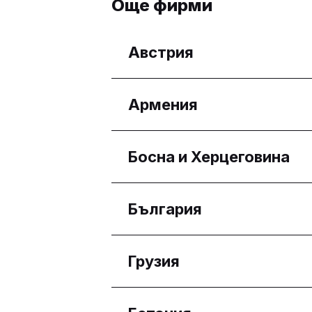
Още фирми
Австрия
Региони
Армения
Wien
Региони
Босна и Херцеговина
Yerevan
Региони
България
Federacija Bosne i Her
Региони
Грузия
Бургас
Плевен
Региони