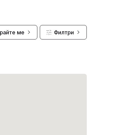
райте ме
Филтри