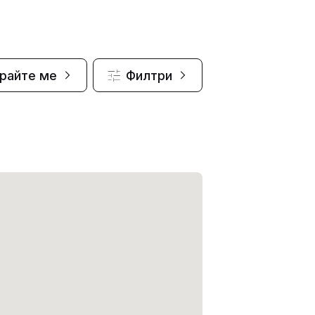
райте ме
Филтри