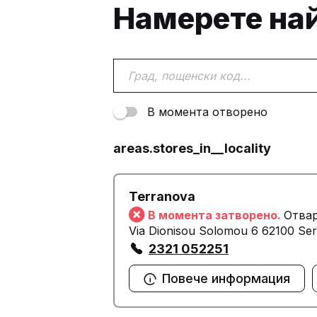
Намерете на
В момента отворено
areas.stores_in__locality
Terranova
В момента затворено.
Отвар
Via Dionisou Solomou 6 62100 Ser
2321 052251
Повече информация