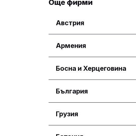
Още фирми
Австрия
Региони
Армения
Wien
Региони
Босна и Херцеговина
Yerevan
Региони
България
Federacija Bosne i Her
Региони
Грузия
Бургас
Плевен
Региони