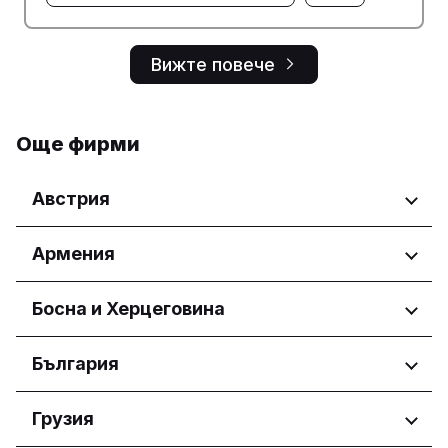
Вижте повече
Още фирми
Австрия
Региони
Армения
Wien
Региони
Босна и Херцеговина
Yerevan
Региони
България
Federacija Bosne i Hercegovine
Региони
Грузия
Федерација Босне и